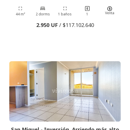
Venta
44 m²
2 dorms
1 baños
1
2.950 UF
/ $117.102.640
San Miguel - Inversión. Arriendo más alto