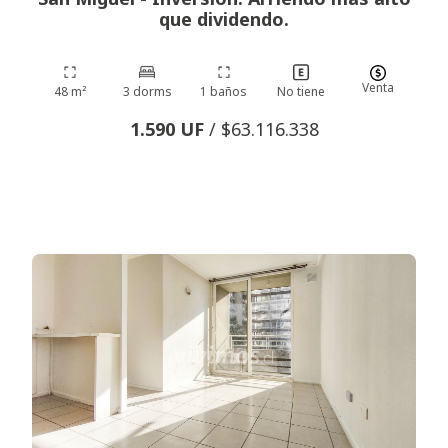
que dividendo.
Venta
48 m²
3 dorms
1 baños
No tiene
1.590 UF
/ $63.116.338