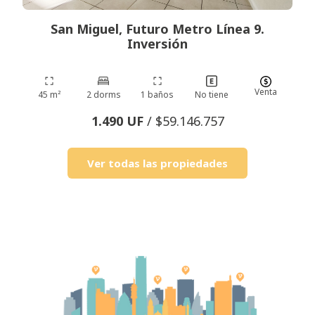
San Miguel, Futuro Metro Línea 9.
Inversión
Venta
45 m²
2 dorms
1 baños
No tiene
1.490 UF
/ $59.146.757
Ver todas las propiedades