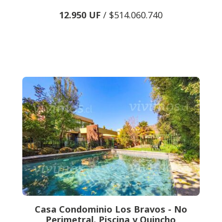
12.950 UF
/ $514.060.740
Casa Condominio Los Bravos - No
Perimetral. Piscina y Quincho