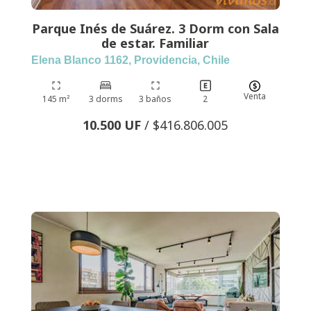
Parque Inés de Suárez. 3 Dorm con Sala
de estar. Familiar
Elena Blanco 1162, Providencia, Chile
Venta
145 m²
3 dorms
3 baños
2
10.500 UF
/ $416.806.005