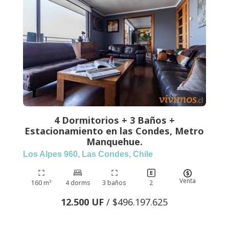
4 Dormitorios + 3 Baños +
Estacionamiento en las Condes, Metro
Manquehue.
Los Alpes 960, Las Condes, Chile
Venta
160 m²
4 dorms
3 baños
2
12.500 UF
/ $496.197.625